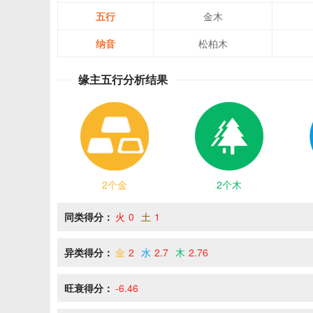
五行
金木
纳音
松柏木
缘主五行分析结果
2个金
2个木
同类得分：
火
0
土
1
异类得分：
金
2
水
2.7
木
2.76
旺衰得分：
-6.46