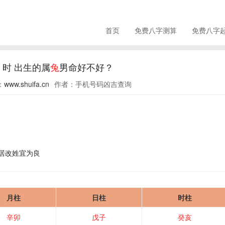
首页
免费八字测算
免费八字
 时 出生的属
兔
男命好不好？
：
www.shuifa.cn
作者：手机号码凶吉查询
迁居改姓宜为良
月柱
日柱
时柱
辛卯
戊子
癸亥