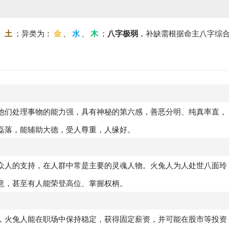
、
土
；异类为：
金
、
水
、
木
；
八字极弱
，补缺需根据命主八字综
他们处理事物的能力强，具有神秘的第六感，善恶分明、纯真率直，
磊落，能辅助大德，受人尊重，人缘好。
众人的支持，在人群中常是主要的灵魂人物。火兔人为人处世八面玲
意，甚至有人能荣登高位、掌握权柄。
，火兔人能在职场中保持稳定，获得固定薪资，并可能在股市等投资