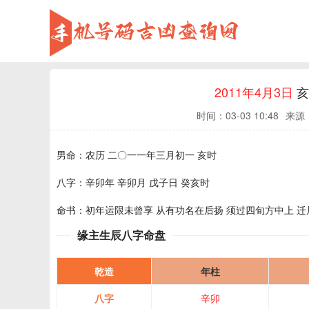
2011年4月3日
亥
时间：
03-03 10:48
来源
男命：农历 二〇一一年三月初一 亥时
八字：辛卯年 辛卯月 戊子日 癸亥时
命书：初年运限未曾享 从有功名在后扬 须过四旬方中上 
缘主生辰八字命盘
乾造
年柱
八字
辛卯