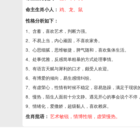
命主生肖小人：
鸡、龙、鼠
性格分析如下：
1、含蓄，喜欢艺术，判断力强。
2、不易上当，内心顽固，不喜欢家务。
3、心思细腻，思维敏捷，脾气随和，喜欢集体生活。
4、处事优雅，反感简单粗暴的方式处理事情。
5、有语言天赋与犀利的口才，颇受人欢迎。
6、有博爱的倾向，易生感情纠纷。
7、有虚荣心，性情有时候不稳定，容易急躁，满足于现状
8、慢热，陌生人面前十分文静。遇见开心的事会说个不停
9、情绪化，爱撒娇，超级黏人，喜欢赖床。
生肖批语：
艺术敏锐，情博性细，虚荣慢热。