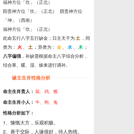
福神方位「坎」（正北）
阳贵神方位「坎」（正北）
阴贵神方位
「坤」（西南）
福神方位「坎」（正北）
此命五行八字五行缺金；日主天干为
土
，同
类为：
火
、
土
；异类为：
金
、
水
、
木
；
八字偏强
，补缺需根据命主八字综合分析，
结合寒、暖、湿、燥来进行调补。
缘主生肖性格分析
命主生肖贵人：
鼠、鸡、猴
命主生肖小人：
牛、狗、兔
性格分析如下：
1、慷慨大方，乐观积极。
2、善于交际，人缘很好，待人热情。