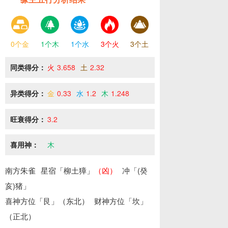
0个金
1个木
1个水
3个火
3个土
同类得分：
火
3.658
土
2.32
异类得分：
金
0.33
水
1.2
木
1.248
旺衰得分：
3.2
喜用神：
木
南方朱雀
星宿「柳土獐」
（凶）
冲「(癸
亥)猪」
喜神方位「艮」（东北）
财神方位「坎」
（正北）