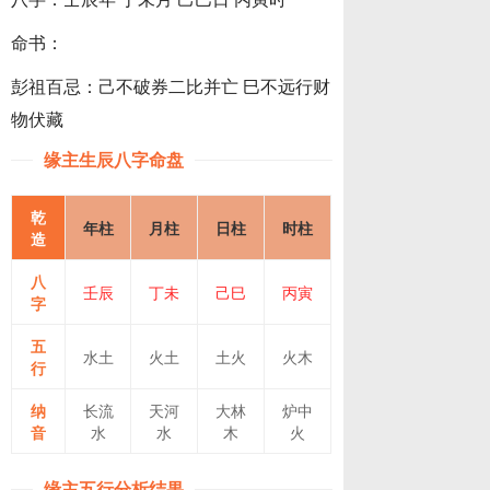
命书：
彭祖百忌：己不破券二比并亡 巳不远行财
物伏藏
缘主生辰八字命盘
乾
年柱
月柱
日柱
时柱
造
八
壬辰
丁未
己巳
丙寅
字
五
水土
火土
土火
火木
行
纳
长流
天河
大林
炉中
音
水
水
木
火
缘主五行分析结果