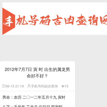
2012年7月7日
寅 时 出生的属
龙
男
命好不好？
06-13 21:19
手机号码凶吉查询
15
男命：农历 二〇一二年五月十九 寅时
八字：壬辰年 丁未月 己巳日 丙寅时