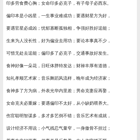
印多劳食费心胸；女命印多必克子，有子母子必西东。
偏印本是小凶星，一生事业难成功；要遇财星方为好，
要遇官星必成凶；忧郁寡断孤独相，争强好胜好逞能；
生来为人没长性，好为偏业去用功；要论本事真不少，
可惜无处去逞能；偏印多了必克子，交通事故好发生。
食神好像一朵花，日旺体胖特发达；财禄丰厚有道德，
知礼孝顺艺术家；音乐舞蹈风流样，晚年成为经济家；
食神多了方为病，外表光华内里差；男命克妻应再娶，
女命克夫必重嫁；要遇偏印不太好，从小缺奶喂养大。
伤官聪明智谋多，多才多艺倒不错；音乐艺术有成就，
设计经济不用说；小气残忍气量窄，一身傲骨不担过；