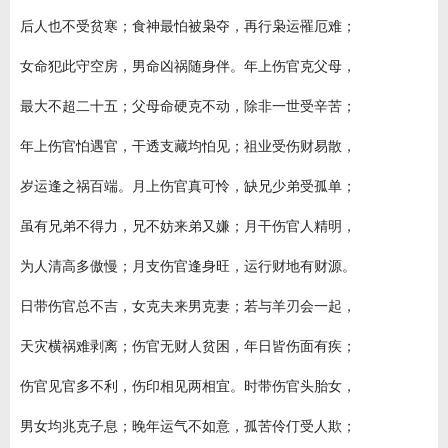
后人也不受贫寒；食神最怕被枭夺，再行枭运罹厄难；
女命犯此守空房，男命凶祸随身伴。年上伤官克父母，
最大不超二十五；父母命硬克不动，除非一世受辛苦；
年上伤官怕遇官，干透支藏均怕见；祖业受伤财易散，
岁运逢之祸百端。月上伤官真可怜，缺兄少弟受孤单；
虽有兄弟不得力，兄不妨来弟又嫌；月干伤官人精明，
为人清高多傲慢；月支伤官逢身旺，运行财地有财源。
日带伤官总不吉，女克夫来男克妻；若与羊刃会一起，
天灾横祸难剥离；伤官无财人贫困，年日皆伤面有疾；
伤官见官多不利，伤印相见两相宜。时带伤官头胎女，
男女均兆克子息；晚年运气不如意，孤苦伶仃受人欺；