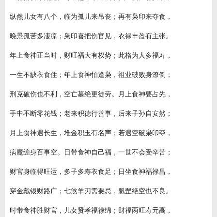
纵然儿女有八个，临为孤儿来吊丧；再有枭印来夺食，
晚景孤苦多凄凉；枭印喜把伤官见，衣禄丰盈有主张。
年上食神正当时，财旺福大有权势；此格为人多福寿，
一生不缺衣食住；年上食神怕逢枭，祖业破败身潦倒；
刑克破伤也不利，空亡墓绝更徒劳。月上食神要占先，
手中不断零花钱；老来积德行善事，后来子孙自安然；
月上食神遇长生，堆金积玉有名声；若遇空破枭印夺，
病魔缠身百事空。日带食神自己福，一世不会受辛苦；
财官身临得旺运，多子多寿衣食足；日坐食神福禄昌，
穿金戴银财路广；七煞羊刃需要忌，魁罡绝空也不良。
时带食神胜财官，儿女贤孝福禄绵；财福两旺寿元高，