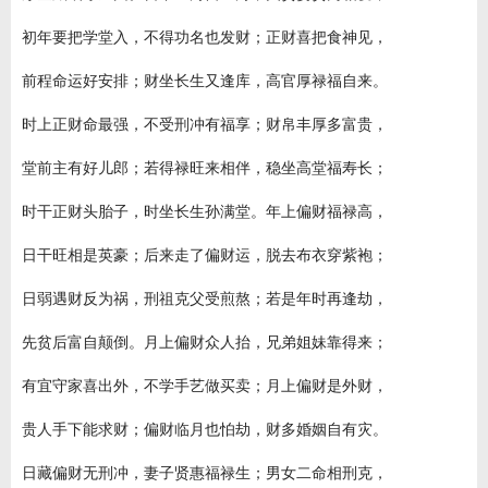
初年要把学堂入，不得功名也发财；正财喜把食神见，
前程命运好安排；财坐长生又逢库，高官厚禄福自来。
时上正财命最强，不受刑冲有福享；财帛丰厚多富贵，
堂前主有好儿郎；若得禄旺来相伴，稳坐高堂福寿长；
时干正财头胎子，时坐长生孙满堂。年上偏财福禄高，
日干旺相是英豪；后来走了偏财运，脱去布衣穿紫袍；
日弱遇财反为祸，刑祖克父受煎熬；若是年时再逢劫，
先贫后富自颠倒。月上偏财众人抬，兄弟姐妹靠得来；
有宜守家喜出外，不学手艺做买卖；月上偏财是外财，
贵人手下能求财；偏财临月也怕劫，财多婚姻自有灾。
日藏偏财无刑冲，妻子贤惠福禄生；男女二命相刑克，