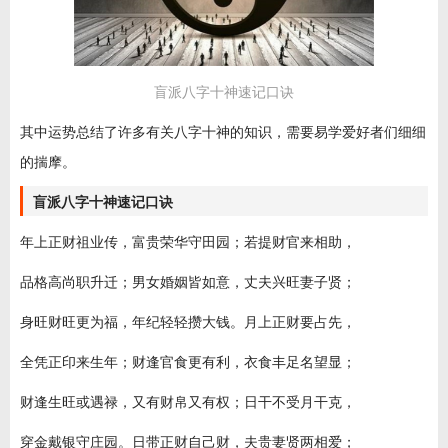
盲派八字十神速记口诀
其中运势总结了许多有关八字十神的知识，需要易学爱好者们细细
的揣摩。
盲派八字十神速记口诀
年上正财祖业传，富贵荣华守田园；若提财官来相助，
品格高尚职升迁；男女婚姻皆如意，丈夫兴旺妻子贤；
身旺财旺更为福，年纪轻轻攒大钱。月上正财要占先，
全凭正印来生年；财逢官食更有利，衣食丰足名望显；
财逢生旺或遇禄，又有财帛又有权；日干不受月干克，
穿金戴银守庄园。日带正财自己财，夫贵妻贤两相爱；