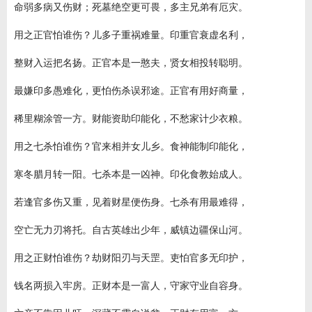
命弱多病又伤财；死墓绝空更可畏，多主兄弟有厄灾。
用之正官怕谁伤？儿多子重祸难量。印重官衰虚名利，
整财入运把名扬。正官本是一憨夫，贤女相投转聪明。
最嫌印多愚难化，更怕伤杀误邪途。正官有用好商量，
稀里糊涂管一方。财能资助印能化，不愁家计少衣粮。
用之七杀怕谁伤？官来相并女儿乡。食神能制印能化，
寒冬腊月转一阳。七杀本是一凶神。印化食教始成人。
若逢官多伤又重，见着财星便伤身。七杀有用最难得，
空亡无力刃将托。自古英雄出少年，威镇边疆保山河。
用之正财怕谁伤？劫财阳刃与天罡。吏怕官多无印护，
钱名两损入牢房。正财本是一富人，守家守业自容身。