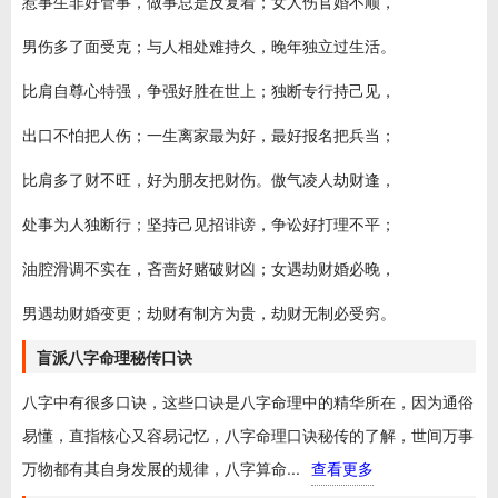
惹事生非好管事，做事总是反复着；女人伤官婚不顺，
男伤多了面受克；与人相处难持久，晚年独立过生活。
比肩自尊心特强，争强好胜在世上；独断专行持己见，
出口不怕把人伤；一生离家最为好，最好报名把兵当；
比肩多了财不旺，好为朋友把财伤。傲气凌人劫财逢，
处事为人独断行；坚持己见招诽谤，争讼好打理不平；
油腔滑调不实在，吝啬好赌破财凶；女遇劫财婚必晚，
男遇劫财婚变更；劫财有制方为贵，劫财无制必受穷。
盲派八字命理秘传口诀
八字中有很多口诀，这些口诀是八字命理中的精华所在，因为通俗
易懂，直指核心又容易记忆，八字命理口诀秘传的了解，世间万事
万物都有其自身发展的规律，八字算命...
查看更多