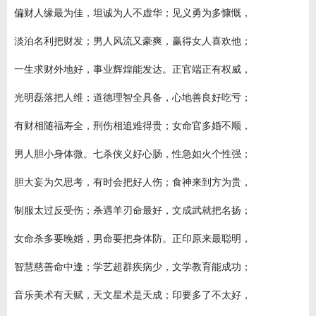
偏财人缘最为佳，坦诚为人不虚华；见义勇为多慷慨，
淡泊名利把财发；男人风流又豪爽，赢得女人喜欢他；
一生求财外地好，事业辉煌能发达。正官端正有权威，
光明磊落把人维；道德理智全具备，心地善良好吃亏；
有财相随福寿全，刑伤相追难得贵；女命官多婚不顺，
男人胆小身体微。七杀侠义好心肠，性急如火个性强；
胆大妄为欠思考，有时会把好人伤；食神来到方为贵，
制服太过反受伤；杀遇羊刃命最好，文成武就把名扬；
女命杀多要晚婚，男命要把身体防。正印原来最聪明，
智慧慈善命中逢；学艺超群疾病少，文学教育能成功；
音乐美术有天赋，天文星术是天成；印要多了不太好，