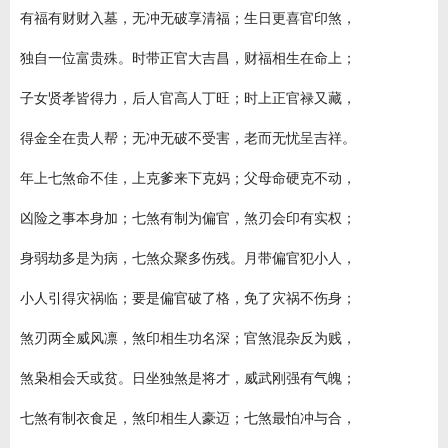
有福有财财入墓，无冲无破享清福；生日更喜官印煞，
独自一位富贵殊。时带正官大吉昌，财福相生在命上；
子女贤孝皆得力，后人官高人丁旺；时上正官禄又藏，
得金全在贵人帮；无冲无破不受害，老而无忧呈吉祥。
年上七煞命不佳，上克爹来下克妈；父母命硬克不动，
凶险之事本身加；七煞有制为偏官，煞刃会印有实权；
身弱劫多是为病，七煞众聚多伤残。月带偏官犯小人，
小人引得灾祸临；要是偏官破了格，免了灾祸不伤身；
煞刃两全威风凛，煞印相生功名深；官煞混杂反为贱，
煞枭相会夭或贫。日坐独煞是将才，威武刚强有气魄；
七煞有制衣食足，煞印相生人豪迈；七煞最怕冲与合，