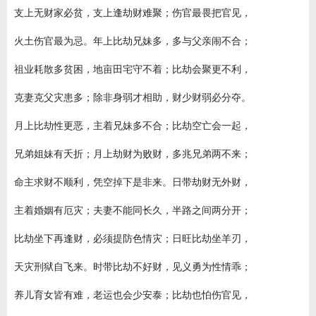
支上无财家必贫，支上逢劫财难聚；伤官最畏把官见，
火土伤官最为忌。年上比劫兄妹多，多与父亲闹不合；
祖业耗散多贫困，地亩田宅守不着；比劫会聚更不利，
克妻克父灾患多；除非身弱才相助，财少财弱必分夺。
月上比劫性更恶，主着兄妹多不合；比劫空亡会一起，
兄弟姐妹有夭折；月上劫财为败财，多兆兄弟两不来；
命主求财不顺利，凭空掉下是非来。日带劫财无外财，
主着婚姻有厄灾；夫妻不能同长久，半路之间两分开；
比劫坐下再逢财，必须提防色情灾；日旺比劫坐羊刃，
天灾刑狱自飞来。时带比劫不好财，见义勇为性情乖；
养儿育女皆有难，老运也会少安泰；比劫也怕伤官见，