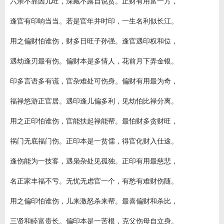
六亲不靠因儿旺，深藏不露自说贫。正财有用富一方，
逢官有印响当当。若是官年并时印，一生名利似长江。
用之偏财怕谁伤，财多日旺子孙强。逢官遇印权和位，
遇劫逢刃最有伤。偏财本是多情人，花前月下弄金银。
印多言语多有谎，官杂难处可伤身。偏财有用最为奇，
福禄悠游正官居。遇印逢儿偏多利，见劫怕比禄分离。
用之正印怕谁伤，官能扶起禄能帮。最怕财多贪财旺，
祸门无底福门伤。正印本是一贫儒，得官化财入仕途。
逢伤能为一技客，遇枭杂处见孤独。正印有用最慈悲，
名正家丰福不亏。无忧无虑官一个，有愁有难财伤随。
用之偏印怕谁伤，儿来激怒杀来帮。最喜偏财和杀比，
三贤和睦富贵长。偏印本是一苦根，克父伤母自立身。