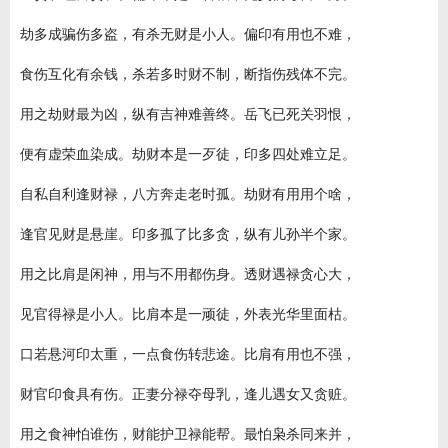
劫多成骗伤多盗，有杀无财是小人。偏印有用也不难，
食伤互化有余钱，杀若多时财不制，断指伤残体不完。
用之劫财最为凶，纵有吉神难善终。岳飞已死关羽恨，
便有虚荣血染成。劫财本是一歹徒，印多四处难立足。
自私自利逢财禄，八方奔走老时孤。劫财有用用个啥，
逢官见财是悬崖。印多孤了比多贪，纵有儿孙半个家。
用之比肩是闲神，用与不用都伤身。透财遇禄贪心大，
见官得禄是小人。比肩本是一顽徒，外表光华里面枯。
口若悬河印太重，一点食伤转悲途。比肩有用也不强，
财官印食具有伤。正妻分禄夺母乳，逢儿遇女又贪赃。
用之食神怕谁伤，财能护卫禄能帮。最怕枭杀同来并，