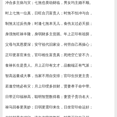
冲合多主病与灾；七煞也畏劫财临，男女均主婚不顺。
时上七煞一位真，日旺合刃富贵人；时煞不怕冲与合，
制煞太过反伤身；时逢七煞本无儿，食伤太过必夭损；
身强煞旺禄丰隆，身弱财多主贫困。年上正印有祖荫，
父母与其恩爱深；安守祖代旧家业，何劳自己再操心；
正印更喜官来生，官印相生富贵真；死绝空亡皆不力，
食禄长生是贵人。月上正印有文才，品貌端正有气派；
智高远量成大事，当家不用自安排；官印生扶更主贵，
若逢空绝必有灾；月上印绶多担财，贤妻孝子命中带。
日带正印福禄高，聪明智慧数得着；妻贤子贵功名大，
禄马回春更美妙；日弱更需印来生，日坐官印命运好；