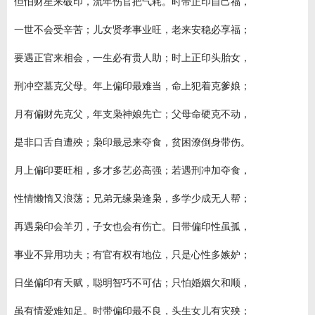
但怕财星来破印，流年伤官把气耗。时带正印自己福，
一世不会受辛苦；儿女贤孝事业旺，老来安稳必享福；
要遇正官来相会，一生必有贵人助；时上正印头胎女，
刑冲空墓克父母。年上偏印最难当，命上犯着克爹娘；
月有偏财先克父，年支枭神娘先亡；父母命硬克不动，
是非口舌自遭殃；枭印最忌来夺食，贫困潦倒身带伤。
月上偏印要旺相，多才多艺必高强；若遇刑冲加夺食，
性情懒惰又浪荡；兄弟无缘枭逢枭，多学少成无人帮；
再遇枭印会羊刃，子女也会有伤亡。日带偏印性虽孤，
事业不异用功夫；有官有权有地位，只是心性多嫉妒；
日坐偏印有天赋，聪明智巧不可估；只怕婚姻欠和顺，
虽有情爱难知足。时带偏印最不良，头生女儿有灾殃；