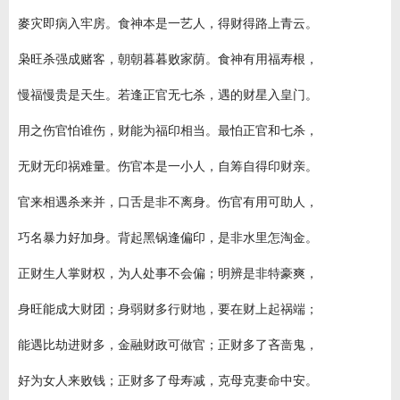
麥灾即病入牢房。食神本是一艺人，得财得路上青云。
枭旺杀强成赌客，朝朝暮暮败家荫。食神有用福寿根，
慢福慢贵是天生。若逢正官无七杀，遇的财星入皇门。
用之伤官怕谁伤，财能为福印相当。最怕正官和七杀，
无财无印祸难量。伤官本是一小人，自筹自得印财亲。
官来相遇杀来并，口舌是非不离身。伤官有用可助人，
巧名暴力好加身。背起黑锅逢偏印，是非水里怎淘金。
正财生人掌财权，为人处事不会偏；明辨是非特豪爽，
身旺能成大财团；身弱财多行财地，要在财上起祸端；
能遇比劫进财多，金融财政可做官；正财多了吝啬鬼，
好为女人来败钱；正财多了母寿减，克母克妻命中安。