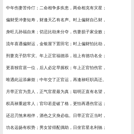
中年伤妻苦伶仃；二命相争多疾患，两命相克有灾星；
偏财受冲妻短寿，财逢天乙有名声。时上偏财自己财，
身旺儿孙福自来；切忌比劫来分夺，伤妻损子家业败；
流年喜遇偏财运，金银屋下置田宅；时上偏财怕比劫，
刑妻克子防牢灾。年上正官福德添，祖上有德功名全；
更喜独官居一位，后人必定早握权；年上正官怕伤官，
唯遇此运添麻烦；中年交了正官运，再逢禄旺职高迁。
月带正官为贵人，正气官星最为真；聪明正直有名望，
权高禄重超常人；官印若是破了格，更怕再遇伤官运；
还忌刃煞来相伴，酒色之灾身必临。日带正官正当时，
功名远扬有权势；男女皆得配偶助，日坐官星名利驰；