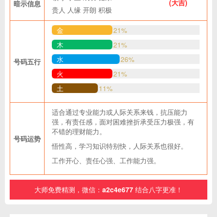
(大吉)
暗示信息
贵人
人缘
开朗
积极
金
21%
木
21%
水
26%
号码五行
火
21%
土
11%
适合通过专业能力或人际关系来钱，抗压能力
强，有责任感，面对困难挫折承受压力极强，有
不错的理财能力。
号码运势
悟性高，学习知识特别快，人际关系也很好。
工作开心、责任心强、工作能力强。
大师免费精测，微信：
a2c4e677
结合八字更准！