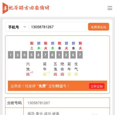
免费测吉凶
阳
阴
阳
阴
阳
阴
阴
阳
土
木
火
木
水
火
水
火
1
3
0
5
8
7
8
1
2
6
7
六
延
五
绝
延
生
煞
年
鬼
命
年
气
+1
+1
凶
吉
凶
凶
吉
吉
运势差！找老师
“免费”
定制
转运
号！
立即定制
分析号码
13058781267
领导
事业
成功
健康