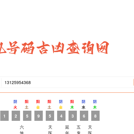
阴
阳
阳
阳
阴
阳
阴
阴
火
土
金
土
金
木
水
木
1
2
5
9
5
4
3
6
8
六
天
延
五
天
煞
医
年
鬼
医