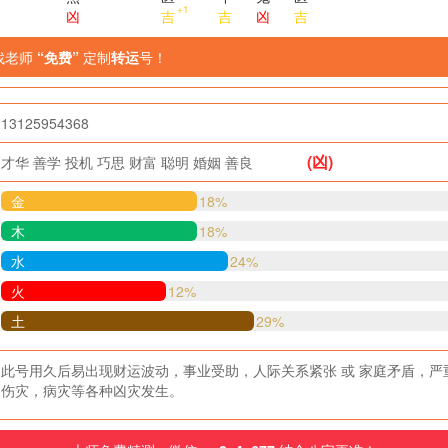
+1
凶
吉
吉
凶
吉
找老师
“免费”
定制
转运
号！
13125954368
(凶)
才华
善学
投机
巧思
财富
聪明
婚姻
善良
金
18%
木
18%
水
24%
火
12%
土
29%
此号用久后易出现财运波动，事业受助，人际关系紧张 或 家庭矛盾，严
伤灾，病灾等各种凶灾发生。