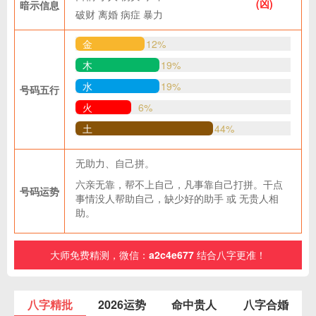
(凶)
暗示信息
破财
离婚
病症
暴力
金
12%
木
19%
水
19%
号码五行
火
6%
土
44%
无助力、自己拼。
六亲无靠，帮不上自己，凡事靠自己打拼。干点
号码运势
事情没人帮助自己，缺少好的助手 或 无贵人相
助。
大师免费精测，微信：
a2c4e677
结合八字更准！
八字精批
2026运势
命中贵人
八字合婚