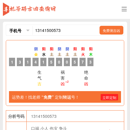
免费测吉凶
阴
阳
阳
阴
阴
阳
阳
阳
金
水
土
土
土
土
火
木
1
3
1
4
1
5
0
0
5
7
3
生
祸
绝
气
害
命
+2
吉
凶
凶
运势差！找老师
“免费”
定制
转运
号！
立即定制
分析号码
13141500573
口祸
小人
伤灾
争斗