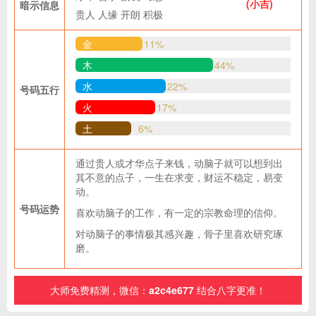
(小吉)
暗示信息
贵人
人缘
开朗
积极
金
11%
木
44%
水
22%
号码五行
火
17%
土
6%
通过贵人或才华点子来钱，动脑子就可以想到出
其不意的点子，一生在求变，财运不稳定，易变
动。
号码运势
喜欢动脑子的工作，有一定的宗教命理的信仰。
对动脑子的事情极其感兴趣，骨子里喜欢研究琢
磨。
大师免费精测，微信：
a2c4e677
结合八字更准！