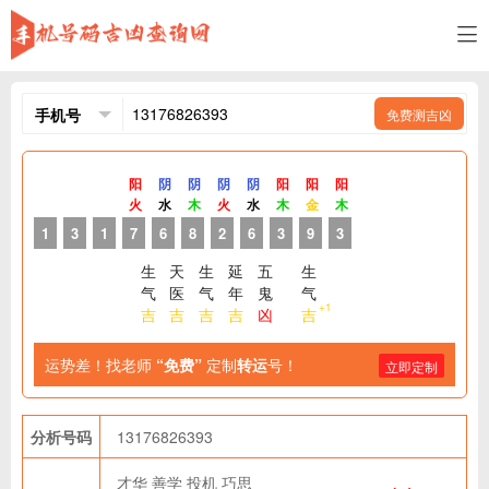
免费测吉凶
阳
阴
阴
阴
阴
阳
阳
阳
火
水
木
火
水
木
金
木
1
3
1
7
6
8
2
6
3
9
3
生
天
生
延
五
生
气
医
气
年
鬼
气
+1
吉
吉
吉
吉
凶
吉
运势差！找老师
“免费”
定制
转运
号！
立即定制
分析号码
13176826393
才华
善学
投机
巧思