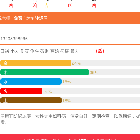
+1
凶
凶
吉
凶
凶
找老师
“免费”
定制
转运
号！
13208398996
(凶)
口祸
小人
伤灾
争斗
破财
离婚
病症
暴力
金
24%
木
35%
水
18%
火
6%
土
18%
健康宜防泌尿疾，女性尤重妇科病，洁身自好，定期检查，以保康健，
质。