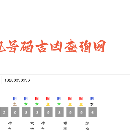
阴
阴
阳
阳
阴
阳
阳
阴
土
木
木
金
木
金
金
水
2
0
8
3
9
8
9
9
6
生
六
生
祸
绝
气
煞
气
害
命