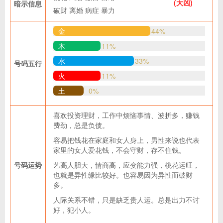
(大凶)
暗示信息
破财
离婚
病症
暴力
金
44%
木
11%
水
33%
号码五行
火
11%
土
0%
喜欢投资理财，工作中烦恼事情、波折多，赚钱
费劲，总是负债。
容易把钱花在家庭和女人身上，男性来说也代表
家里的女人爱花钱，不会守财，存不住钱。
号码运势
艺高人胆大，情商高，应变能力强，桃花运旺，
也就是异性缘比较好。也容易因为异性而破财
多。
人际关系不错，只是缺乏贵人运。总是出力不讨
好，犯小人。