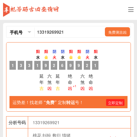
免费测吉凶
阳
阳
阴
阴
阳
阳
阴
阳
水
金
火
水
金
金
火
水
1
3
3
1
9
2
6
9
9
2
1
延
六
延
绝
六
绝
年
煞
年
命
煞
命
+1
吉
凶
吉
凶
凶
凶
运势差！找老师
“免费”
定制
转运
号！
立即定制
分析号码
13319269921
桃花
纠纷
敷衍
情绪