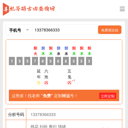
免费测吉凶
阳
阴
阳
阴
阴
阳
阳
阳
火
木
木
水
水
木
木
木
1
3
3
7
8
3
6
6
3
3
3
延
六
五
年
煞
鬼
+1
吉
凶
凶
运势差！找老师
“免费”
定制
转运
号！
立即定制
分析号码
13378366333
桃花
纠纷
敷衍
情绪