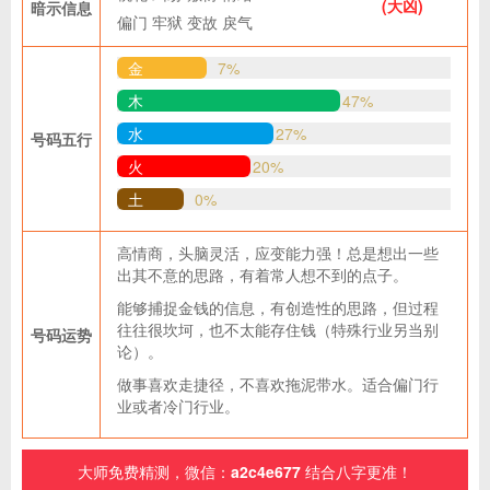
(大凶)
暗示信息
偏门
牢狱
变故
戾气
金
7%
木
47%
水
27%
号码五行
火
20%
土
0%
高情商，头脑灵活，应变能力强！总是想出一些
出其不意的思路，有着常人想不到的点子。
能够捕捉金钱的信息，有创造性的思路，但过程
往往很坎坷，也不太能存住钱（特殊行业另当别
号码运势
论）。
做事喜欢走捷径，不喜欢拖泥带水。适合偏门行
业或者冷门行业。
大师免费精测，微信：
a2c4e677
结合八字更准！