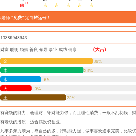
+1
凶
吉
吉
吉
吉
吉
找老师
“免费”
定制
转运
号！
13389943943
(大吉)
财富
聪明
婚姻
善良
领导
事业
成功
健康
金
39%
木
33%
水
6%
火
0%
土
22%
有赚钱的能力，会理财，守财能力强，而且理性消费，一般不乱花钱，
有老板的潜质，适合搞投资创业。
凡事多亲力亲为，靠自己的多，行动能力强，做事喜欢追求完美，比较