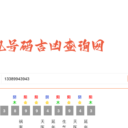
阴
阳
阳
阴
阳
阳
阴
阳
木
金
金
金
木
金
金
木
3
8
9
9
4
3
9
4
3
祸
天
延
生
天
延
害
医
年
气
医
年