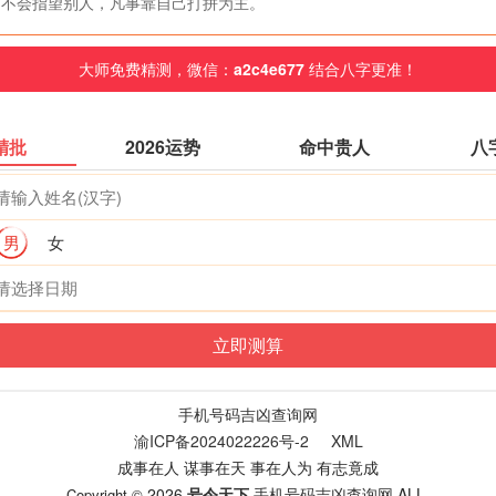
不会指望别人，凡事靠自己打拼为主。
大师免费精测，微信：
a2c4e677
结合八字更准！
精批
2026运势
命中贵人
八
男
女
手机号码吉凶查询网
渝ICP备2024022226号-2
XML
成事在人 谋事在天 事在人为 有志竟成
2026
号令天下
手机号码吉凶查询网
ALL.
Copyright ©