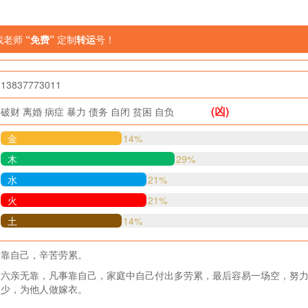
找老师
“免费”
定制
转运
号！
13837773011
(凶)
破财
离婚
病症
暴力
债务
自闭
贫困
自负
金
14%
木
29%
水
21%
火
21%
土
14%
靠自己，辛苦劳累。
六亲无靠，凡事靠自己，家庭中自己付出多劳累，最后容易一场空，努
少，为他人做嫁衣。