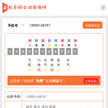
免费测吉凶
阳
阴
阳
阴
阴
阳
阴
阳
土
水
水
金
木
火
水
火
1
3
8
5
6
1
4
8
7
6
7
天
六
生
绝
延
生
医
煞
气
命
年
气
+1
+1
吉
凶
吉
凶
吉
吉
运势差！找老师
“免费”
定制
转运
号！
立即定制
分析号码
13856148767
领导
事业
成功
健康