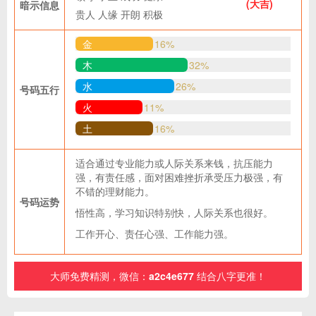
(大吉)
暗示信息
贵人
人缘
开朗
积极
金
16%
木
32%
水
26%
号码五行
火
11%
土
16%
适合通过专业能力或人际关系来钱，抗压能力
强，有责任感，面对困难挫折承受压力极强，有
不错的理财能力。
号码运势
悟性高，学习知识特别快，人际关系也很好。
工作开心、责任心强、工作能力强。
大师免费精测，微信：
a2c4e677
结合八字更准！