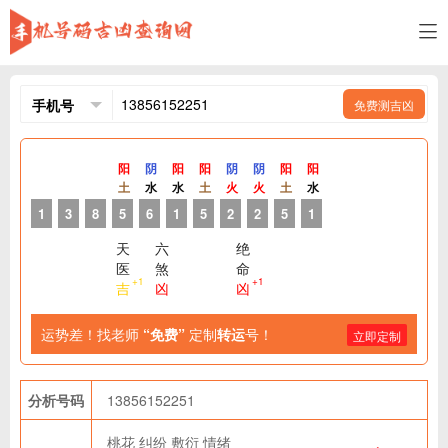
免费测吉凶
阳
阴
阳
阳
阴
阴
阳
阳
土
水
水
土
火
火
土
水
1
3
8
5
6
1
5
2
2
5
1
天
六
绝
医
煞
命
+1
+1
吉
凶
凶
运势差！找老师
“免费”
定制
转运
号！
立即定制
分析号码
13856152251
桃花
纠纷
敷衍
情绪