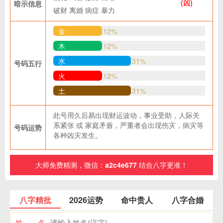
(凶)
暗示信息
破财
离婚
病症
暴力
金
12%
木
12%
水
31%
号码五行
火
12%
土
31%
此号用久后易出现财运波动，事业受助，人际关
系紧张 或 家庭矛盾，严重者会出现伤灾，病灾等
号码运势
各种凶灾发生。
大师免费精测，微信：
a2c4e677
结合八字更准！
八字精批
2026运势
命中贵人
八字合婚
姓 名