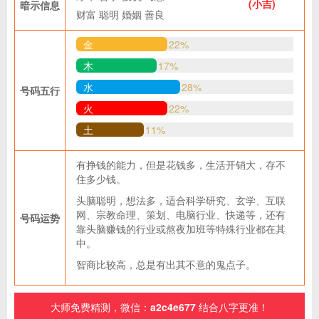
(小吉)
暗示信息
财富
聪明
婚姻
善良
金
22%
木
17%
水
28%
号码五行
火
22%
土
11%
有挣钱的能力，但是花钱多，生活开销大，存不
住多少钱。
头脑聪明，想法多，适合科学研究、玄学、互联
网、宗教命理、策划、电脑行业、快递等，还有
号码运势
靠头脑赚钱的行业或熬夜加班等特殊行业都在其
中。
智商比较高，总是有出其不意的鬼点子。
大师免费精测，微信：
a2c4e677
结合八字更准！