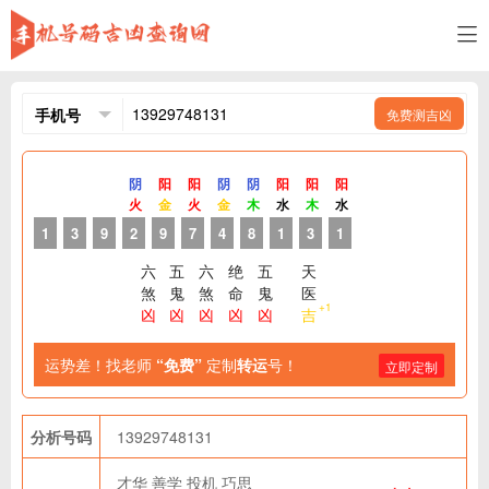
免费测吉凶
阴
阳
阳
阴
阴
阳
阳
阳
火
金
火
金
木
水
木
水
1
3
9
2
9
7
4
8
1
3
1
六
五
六
绝
五
天
煞
鬼
煞
命
鬼
医
+1
凶
凶
凶
凶
凶
吉
运势差！找老师
“免费”
定制
转运
号！
立即定制
分析号码
13929748131
才华
善学
投机
巧思