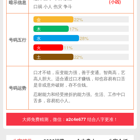
(小凶)
暗示信息
口祸
小人
伤灾
争斗
金
22%
木
17%
水
28%
号码五行
火
11%
土
22%
口才不错，应变能力强，善于变通。智商高，艺
高人胆大。适合通过口才赚钱，却也容易有口舌
是非或意外破财，存不住钱。
号码运势
忍耐能力和经受挫折的能力强。生活、工作中口
舌多，容易犯小人。
大师免费精测，微信：
a2c4e677
结合八字更准！