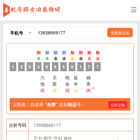
免费测吉凶
阳
阴
阴
阴
阳
阳
阳
阳
木
木
水
水
金
水
火
火
1
3
9
3
8
6
6
9
1
7
7
六
天
绝
延
祸
煞
医
命
年
害
+1
+1
凶
吉
凶
吉
凶
运势差！找老师
“免费”
定制
转运
号！
立即定制
分析号码
13938669177
乏力
困守
守旧
放任