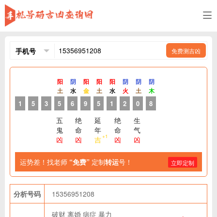
免费测吉凶
阳
阴
阳
阳
阳
阴
阴
阴
土
水
金
土
水
火
土
木
1
5
3
5
6
9
5
1
2
0
8
五
绝
延
绝
生
鬼
命
年
命
气
+1
凶
凶
吉
凶
凶
运势差！找老师
“免费”
定制
转运
号！
立即定制
分析号码
15356951208
破财
离婚
病症
暴力