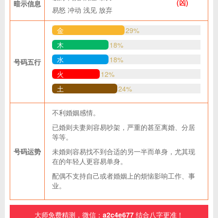
(凶)
暗示信息
易怒
冲动
浅见
放弃
金
29%
木
18%
水
18%
号码五行
火
12%
土
24%
不利婚姻感情。
已婚则夫妻则容易吵架，严重的甚至离婚、分居
等等。
号码运势
未婚则容易找不到合适的另一半而单身，尤其现
在的年轻人更容易单身。
配偶不支持自己或者婚姻上的烦恼影响工作、事
业。
大师免费精测，微信：
a2c4e677
结合八字更准！