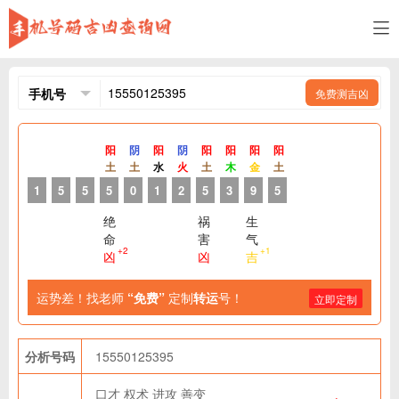
免费测吉凶
阳
阴
阳
阴
阳
阳
阳
阳
土
土
水
火
土
木
金
土
1
5
5
5
0
1
2
5
3
9
5
绝
祸
生
命
害
气
+2
+1
凶
凶
吉
运势差！找老师
“免费”
定制
转运
号！
立即定制
分析号码
15550125395
口才
权术
进攻
善变