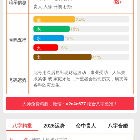
(凶)
暗示信息
贵人
人缘
开朗
积极
金
24%
木
18%
水
12%
号码五行
火
6%
土
41%
此号用久后易出现财运波动，事业受助，人际关
系紧张 或 家庭矛盾，严重者会出现伤灾，病灾等
号码运势
各种凶灾发生。
大师免费精测，微信：
a2c4e677
结合八字更准！
八字精批
2026运势
命中贵人
八字合婚
姓 名