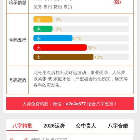
(凶)
暗示信息
债务
自闭
贫困
自负
金
0%
木
0%
水
21%
号码五行
火
36%
土
43%
此号用久后易出现财运波动，事业受助，人际关
系紧张 或 家庭矛盾，严重者会出现伤灾，病灾等
号码运势
各种凶灾发生。
大师免费精测，微信：
a2c4e677
结合八字更准！
八字精批
2026运势
命中贵人
八字合婚
姓 名