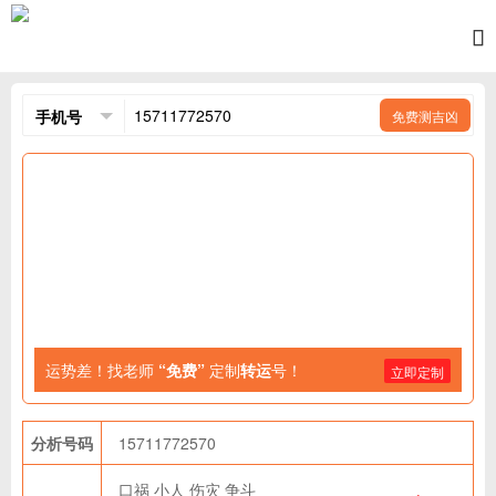
免费测吉凶
运势差！找老师
“免费”
定制
转运
号！
立即定制
分析号码
15711772570
口祸
小人
伤灾
争斗