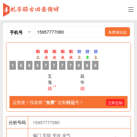
免费测吉凶
阳
阳
阳
阳
阳
阴
阴
阴
土
火
火
火
火
土
木
土
1
5
9
5
7
7
7
7
0
8
0
五
延
鬼
年
+1
凶
凶
运势差！找老师
“免费”
定制
转运
号！
立即定制
分析号码
15957777080
偏门
牢狱
变故
戾气