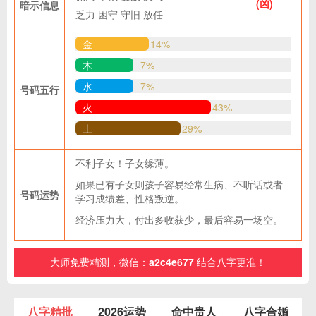
(凶)
暗示信息
乏力
困守
守旧
放任
金
14%
木
7%
水
7%
号码五行
火
43%
土
29%
不利子女！子女缘薄。
如果已有子女则孩子容易经常生病、不听话或者
号码运势
学习成绩差、性格叛逆。
经济压力大，付出多收获少，最后容易一场空。
大师免费精测，微信：
a2c4e677
结合八字更准！
八字精批
2026运势
命中贵人
八字合婚