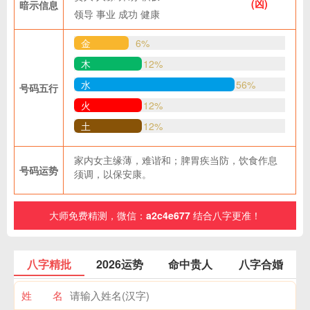
(凶)
暗示信息
领导
事业
成功
健康
金
6%
木
12%
水
56%
号码五行
火
12%
土
12%
家内女主缘薄，难谐和；脾胃疾当防，饮食作息
号码运势
须调，以保安康。
大师免费精测，微信：
a2c4e677
结合八字更准！
八字精批
2026运势
命中贵人
八字合婚
姓 名