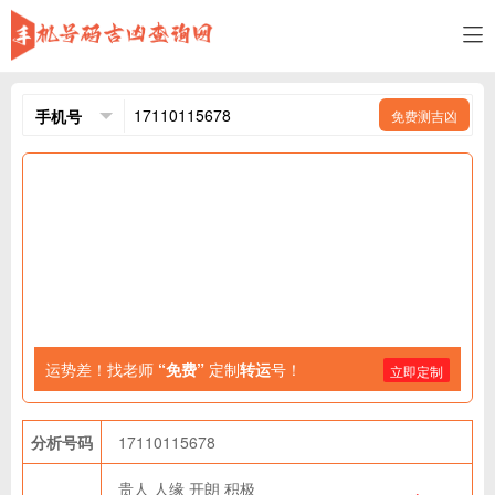
免费测吉凶
运势差！找老师
“免费”
定制
转运
号！
立即定制
分析号码
17110115678
贵人
人缘
开朗
积极