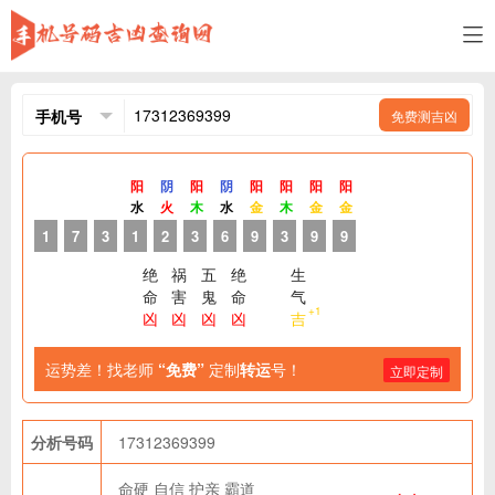
免费测吉凶
阳
阴
阳
阴
阳
阳
阳
阳
水
火
木
水
金
木
金
金
1
7
3
1
2
3
6
9
3
9
9
绝
祸
五
绝
生
命
害
鬼
命
气
+1
凶
凶
凶
凶
吉
运势差！找老师
“免费”
定制
转运
号！
立即定制
分析号码
17312369399
命硬
自信
护亲
霸道