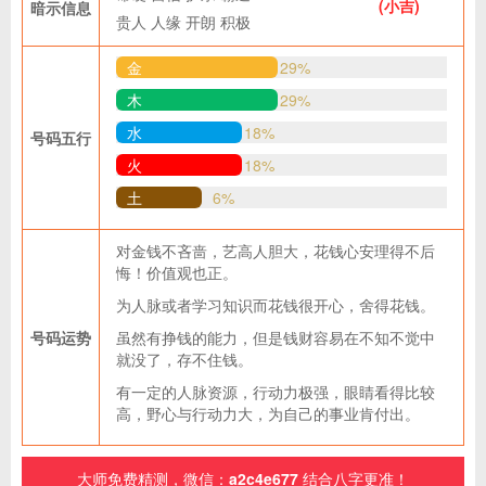
(小吉)
暗示信息
贵人
人缘
开朗
积极
金
29%
木
29%
水
18%
号码五行
火
18%
土
6%
对金钱不吝啬，艺高人胆大，花钱心安理得不后
悔！价值观也正。
为人脉或者学习知识而花钱很开心，舍得花钱。
号码运势
虽然有挣钱的能力，但是钱财容易在不知不觉中
就没了，存不住钱。
有一定的人脉资源，行动力极强，眼睛看得比较
高，野心与行动力大，为自己的事业肯付出。
大师免费精测，微信：
a2c4e677
结合八字更准！