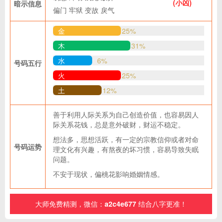
(小凶)
暗示信息
偏门
牢狱
变故
戾气
金
25%
木
31%
水
6%
号码五行
火
25%
土
12%
善于利用人际关系为自己创造价值，也容易因人
际关系花钱，总是意外破财，财运不稳定。
想法多，思想活跃，有一定的宗教信仰或者对命
号码运势
理文化有兴趣，有熬夜的坏习惯，容易导致失眠
问题。
不安于现状，偏桃花影响婚姻情感。
大师免费精测，微信：
a2c4e677
结合八字更准！