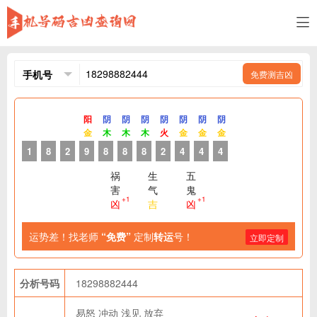
免费测吉凶
阳
阴
阴
阴
阴
阴
阴
阴
金
木
木
木
火
金
金
金
1
8
2
9
8
8
8
2
4
4
4
祸
生
五
害
气
鬼
+1
+1
凶
吉
凶
运势差！找老师
“免费”
定制
转运
号！
立即定制
分析号码
18298882444
易怒
冲动
浅见
放弃