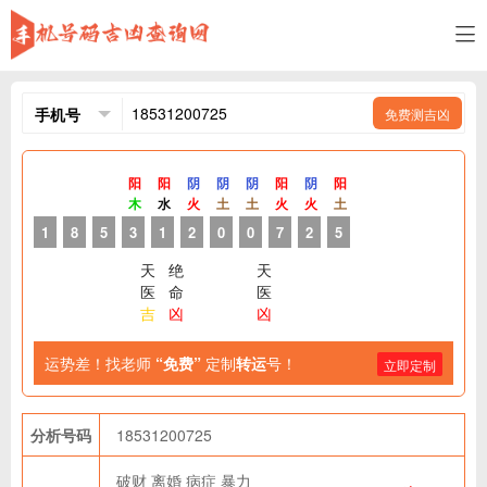
免费测吉凶
阳
阳
阴
阴
阴
阳
阴
阳
木
水
火
土
土
火
火
土
1
8
5
3
1
2
0
0
7
2
5
天
绝
天
医
命
医
吉
凶
凶
运势差！找老师
“免费”
定制
转运
号！
立即定制
分析号码
18531200725
破财
离婚
病症
暴力