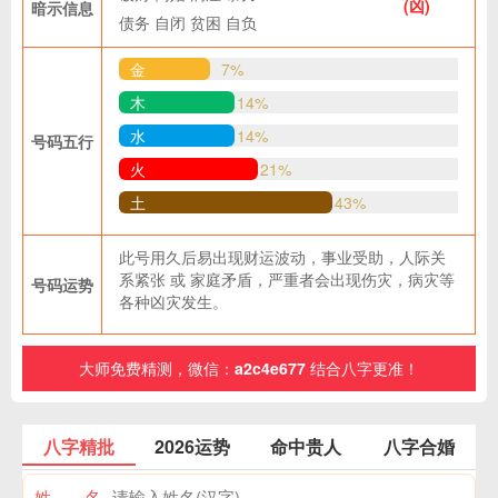
(凶)
暗示信息
债务
自闭
贫困
自负
金
7%
木
14%
水
14%
号码五行
火
21%
土
43%
此号用久后易出现财运波动，事业受助，人际关
系紧张 或 家庭矛盾，严重者会出现伤灾，病灾等
号码运势
各种凶灾发生。
大师免费精测，微信：
a2c4e677
结合八字更准！
八字精批
2026运势
命中贵人
八字合婚
姓 名