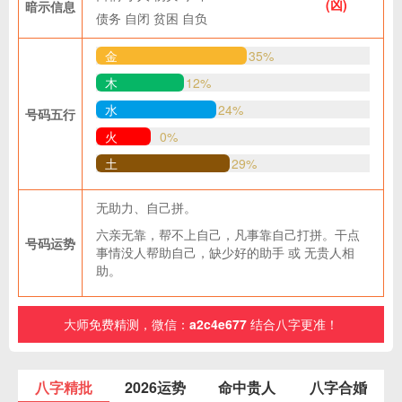
(凶)
暗示信息
债务
自闭
贫困
自负
金
35%
木
12%
水
24%
号码五行
火
0%
土
29%
无助力、自己拼。
六亲无靠，帮不上自己，凡事靠自己打拼。干点
号码运势
事情没人帮助自己，缺少好的助手 或 无贵人相
助。
大师免费精测，微信：
a2c4e677
结合八字更准！
八字精批
2026运势
命中贵人
八字合婚