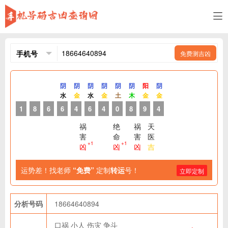
免费测吉凶
阴
阴
阴
阴
阴
阴
阳
阴
水
金
水
金
土
木
金
金
1
8
6
6
4
6
4
0
8
9
4
祸
绝
祸
天
害
命
害
医
+1
+1
凶
凶
凶
吉
运势差！找老师
“免费”
定制
转运
号！
立即定制
分析号码
18664640894
口祸
小人
伤灾
争斗