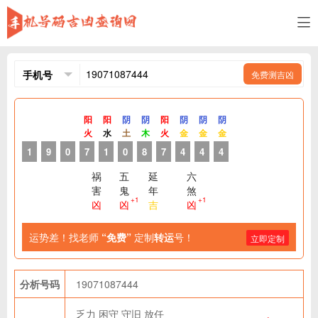
免费测吉凶
阳
阳
阴
阴
阳
阴
阴
阴
火
水
土
木
火
金
金
金
1
9
0
7
1
0
8
7
4
4
4
祸
五
延
六
害
鬼
年
煞
+1
+1
凶
凶
吉
凶
运势差！找老师
“免费”
定制
转运
号！
立即定制
分析号码
19071087444
乏力
困守
守旧
放任