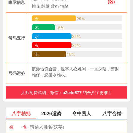
(凶)
暗示信息
桃花
纠纷
敷衍
情绪
金
29%
木
6%
水
24%
号码五行
火
24%
土
18%
慎涉借贷合营，世事人心难测，一旦深陷，资财
号码运势
难保，恐覆水难收。
大师免费精测，微信：
a2c4e677
结合八字更准！
八字精批
2026运势
命中贵人
八字合婚
姓 名