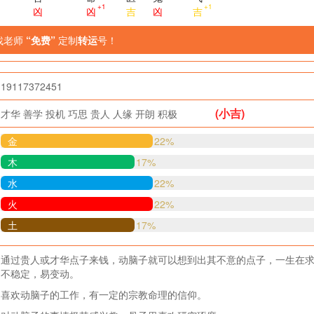
+1
+1
凶
凶
吉
凶
吉
找老师
“免费”
定制
转运
号！
19117372451
(小吉)
才华
善学
投机
巧思
贵人
人缘
开朗
积极
金
22%
木
17%
水
22%
火
22%
土
17%
通过贵人或才华点子来钱，动脑子就可以想到出其不意的点子，一生在
不稳定，易变动。
喜欢动脑子的工作，有一定的宗教命理的信仰。