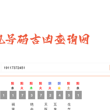
阳
阳
阳
阳
阴
阴
阳
阳
水
火
木
火
火
金
土
水
1
1
7
3
7
2
4
5
1
祸
绝
天
五
生
害
命
医
鬼
气