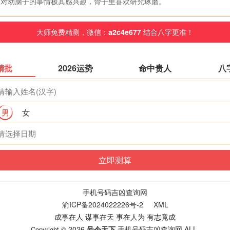
对动脑子的事情极其感兴趣，骨子里喜欢研究琢磨。
大师免费精测，微信：
a2c4e677
结合八字更准！
精批
2026运势
命中贵人
八
男
女
手机号码吉凶查询网
渝ICP备2024022226号-2
XML
成事在人 谋事在天 事在人为 有志竟成
2026
号令天下
手机号码吉凶查询网
ALL.
Copyright ©