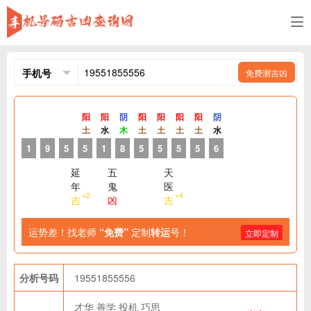
免费测吉凶
阳
阳
阴
阳
阳
阳
阳
阴
土
水
木
土
土
土
土
水
1
9
5
5
1
8
5
5
5
5
6
延
五
天
年
鬼
医
+2
+4
吉
凶
吉
运势差！找老师
“免费”
定制
转运
号！
立即定制
分析号码
19551855556
才华
善学
投机
巧思