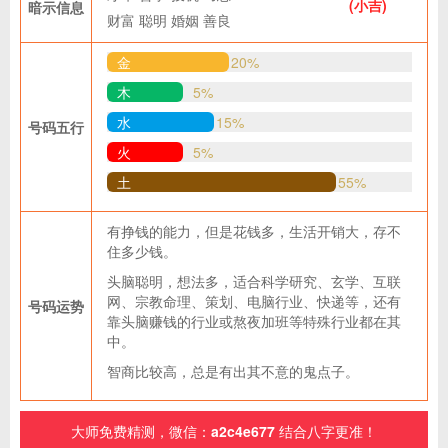
(小吉)
暗示信息
财富
聪明
婚姻
善良
金
20%
木
5%
水
15%
号码五行
火
5%
土
55%
有挣钱的能力，但是花钱多，生活开销大，存不
住多少钱。
头脑聪明，想法多，适合科学研究、玄学、互联
网、宗教命理、策划、电脑行业、快递等，还有
号码运势
靠头脑赚钱的行业或熬夜加班等特殊行业都在其
中。
智商比较高，总是有出其不意的鬼点子。
大师免费精测，微信：
a2c4e677
结合八字更准！