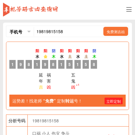
免费测吉凶
阳
阳
阴
阳
阳
阳
阳
阴
水
金
木
水
土
水
土
木
1
9
8
1
9
8
1
5
1
5
8
延
祸
五
年
害
鬼
+1
吉
凶
凶
运势差！找老师
“免费”
定制
转运
号！
立即定制
分析号码
19819815158
口祸
小人
伤灾
争斗