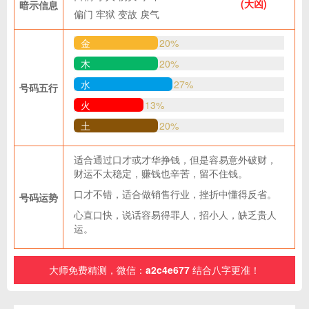
(大凶)
暗示信息
偏门
牢狱
变故
戾气
金
20%
木
20%
水
27%
号码五行
火
13%
土
20%
适合通过口才或才华挣钱，但是容易意外破财，
财运不太稳定，赚钱也辛苦，留不住钱。
口才不错，适合做销售行业，挫折中懂得反省。
号码运势
心直口快，说话容易得罪人，招小人，缺乏贵人
运。
大师免费精测，微信：
a2c4e677
结合八字更准！