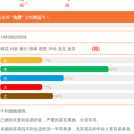
+1
凶
凶
找老师
“免费”
定制
转运
号！
19838820808
(凶)
桃花
纠纷
敷衍
情绪
易怒
冲动
浅见
放弃
金
7%
木
50%
水
21%
火
7%
土
14%
不利婚姻感情。
已婚则夫妻则容易吵架，严重的甚至离婚、分居等等。
未婚则容易找不到合适的另一半而单身，尤其现在的年轻人更容易单身