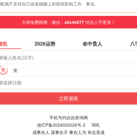
配偶不支持自己或者婚姻上的烦恼影响工作、事业。
大师免费精测，微信：
a2c4e677
结合八字更准！
精批
2026运势
命中贵人
八
男
女
手机号码吉凶查询网
渝ICP备2024022226号-2
XML
成事在人 谋事在天 事在人为 有志竟成