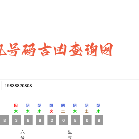
阳
阴
阴
阴
阴
阴
阴
阴
木
木
木
火
土
木
土
木
8
3
8
8
2
0
8
0
8
六
生
煞
气