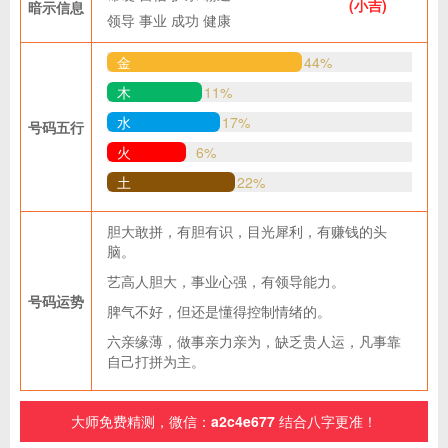
(小吉)
暗示信息
领导
事业
成功
健康
金
44%
木
11%
水
17%
号码五行
火
6%
土
22%
胆大敢拼，有胆有识，目光犀利，有赚钱的头
脑。
艺高人胆大，事业心强，有领导能力。
号码运势
脾气不好，但还是懂得控制情绪的。
六亲缘薄，做事亲力亲为，缺乏贵人运，凡事靠
自己打拼为主。
大师免费精测，微信：
a2c4e677
结合八字更准！