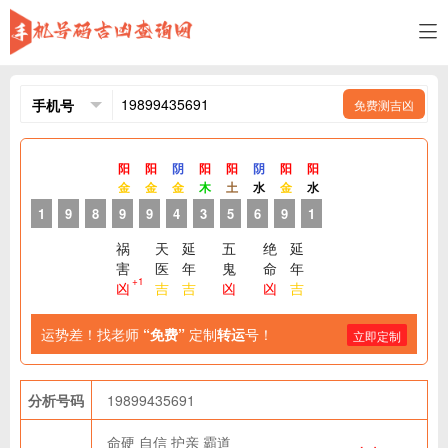
免费测吉凶
阳
阳
阴
阳
阳
阴
阳
阳
金
金
金
木
土
水
金
水
1
9
8
9
9
4
3
5
6
9
1
祸
天
延
五
绝
延
害
医
年
鬼
命
年
+1
凶
吉
吉
凶
凶
吉
运势差！找老师
“免费”
定制
转运
号！
立即定制
分析号码
19899435691
命硬
自信
护亲
霸道