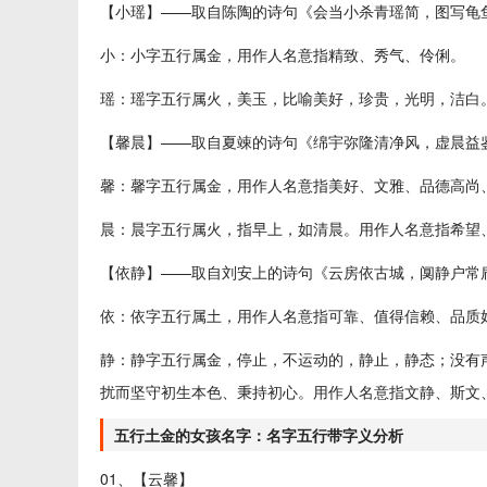
【小瑶】——取自陈陶的诗句《会当小杀青瑶简，图写龟
小：小字五行属金，用作人名意指精致、秀气、伶俐。
瑶：瑶字五行属火，美玉，比喻美好，珍贵，光明，洁白
【馨晨】——取自夏竦的诗句《绵宇弥隆清净风，虚晨益
馨：馨字五行属金，用作人名意指美好、文雅、品德高尚
晨：晨字五行属火，指早上，如清晨。用作人名意指希望
【依静】——取自刘安上的诗句《云房依古城，阒静户常
依：依字五行属土，用作人名意指可靠、值得信赖、品质
静：静字五行属金，停止，不运动的，静止，静态；没有
扰而坚守初生本色、秉持初心。用作人名意指文静、斯文
五行土金的女孩名字：名字五行带字义分析
01、【云馨】