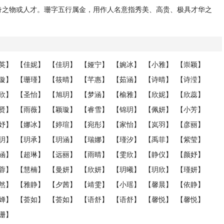
奇之物或人才。珊字五行属金，用作人名意指秀美、高贵、极具才华之
英】
【佳妮】
【佳玥】
【娅宁】
【婉冰】
【小雅】
【崇颖】
璇】
【珊瑾】
【筱晴】
【芊惠】
【茹涵】
【诗晴】
【诗滢】
欣】
【圣怡】
【旭玥】
【梦涵】
【榆雅】
【欣妮】
【欣蕊】
贤】
【雨薇】
【颖璇】
【睿雪】
【锦玥】
【佩妍】
【小芳】
妤】
【娜冰】
【婷瑄】
【宛彤】
【家怡】
【岚羽】
【彦丽】
玥】
【玥承】
【玥涵】
【瑞娜】
【瑾汐】
【禹菲】
【紫莹】
涵】
【超琳】
【远丽】
【雨晴】
【雯欣】
【静仪】
【颜妤】
蓉】
【慧楠】
【曼妍】
【欣妍】
【玥曦】
【玥欣】
【瑾妍】
然】
【雅静】
【夕茜】
【靖雯】
【小瑶】
【馨晨】
【依静】
婵】
【荟如】
【荟如】
【语舒】
【语舒】
【馨悦】
【馨悦】
珊】