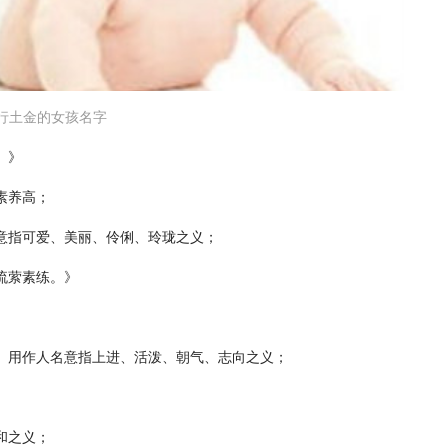
行土金的女孩名字
。》
素养高；
意指可爱、美丽、伶俐、玲珑之义；
流萦素练。》
。用作人名意指上进、活泼、朝气、志向之义；
和之义；