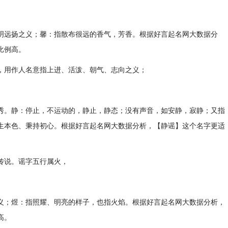
明远扬之义；馨：指散布很远的香气，芳香。根据好言起名网大数据分
比例高。
，用作人名意指上进、活泼、朝气、志向之义；
秀。静：停止，不运动的，静止，静态；没有声音，如安静，寂静；又指
生本色、秉持初心。根据好言起名网大数据分析，【静谣】这个名字更适
传说。谣字五行属火，
义；煜：指照耀、明亮的样子，也指火焰。根据好言起名网大数据分析，
高。