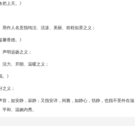
鱼把上天。》
。用作人名意指纯洁、活泼、美丽、前程似景之义；
鉴馨香德。》
、声明远扬之义；
、活力、开朗、温暖之义；
扃。》
好之义；
声音，如安静，寂静；又指安详，闲雅，如静心，恬静，也指不受外在滋
、平和、温婉内秀。