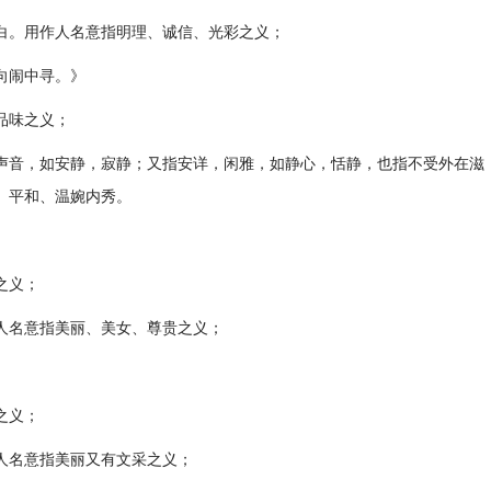
白。用作人名意指明理、诚信、光彩之义；
向闹中寻。》
品味之义；
声音，如安静，寂静；又指安详，闲雅，如静心，恬静，也指不受外在滋
、平和、温婉内秀。
之义；
人名意指美丽、美女、尊贵之义；
之义；
人名意指美丽又有文采之义；