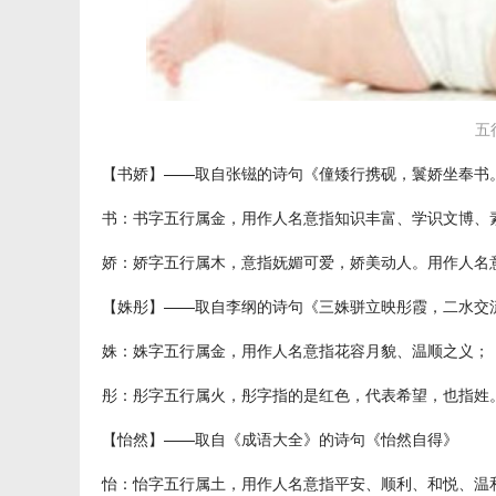
五
【书娇】——取自张镃的诗句《僮矮行携砚，鬟娇坐奉书
书：书字五行属金，用作人名意指知识丰富、学识文博、
娇：娇字五行属木，意指妩媚可爱，娇美动人。用作人名
【姝彤】——取自李纲的诗句《三姝骈立映彤霞，二水交
姝：姝字五行属金，用作人名意指花容月貌、温顺之义；
彤：彤字五行属火，彤字指的是红色，代表希望，也指姓
【怡然】——取自《成语大全》的诗句《怡然自得》
怡：怡字五行属土，用作人名意指平安、顺利、和悦、温