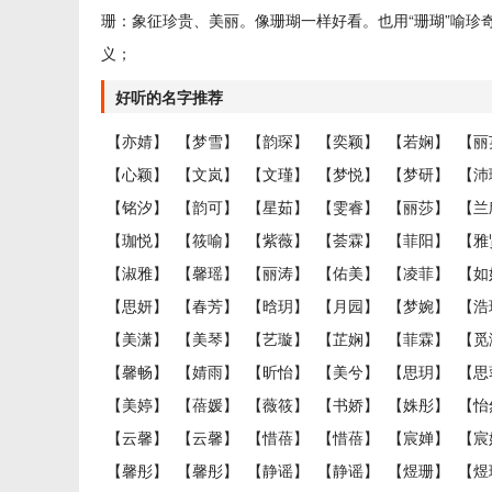
珊：象征珍贵、美丽。像珊瑚一样好看。也用“珊瑚”喻珍
义；
好听的名字推荐
【亦婧】
【梦雪】
【韵琛】
【奕颖】
【若娴】
【丽
【心颖】
【文岚】
【文瑾】
【梦悦】
【梦研】
【沛
【铭汐】
【韵可】
【星茹】
【雯睿】
【丽莎】
【兰
【珈悦】
【筱喻】
【紫薇】
【荟霖】
【菲阳】
【雅
【淑雅】
【馨瑶】
【丽涛】
【佑美】
【凌菲】
【如
【思妍】
【春芳】
【晗玥】
【月园】
【梦婉】
【浩
【美潇】
【美琴】
【艺璇】
【芷娴】
【菲霖】
【觅
【馨畅】
【婧雨】
【昕怡】
【美兮】
【思玥】
【思
【美婷】
【蓓媛】
【薇筱】
【书娇】
【姝彤】
【怡
【云馨】
【云馨】
【惜蓓】
【惜蓓】
【宸婵】
【宸
【馨彤】
【馨彤】
【静谣】
【静谣】
【煜珊】
【煜