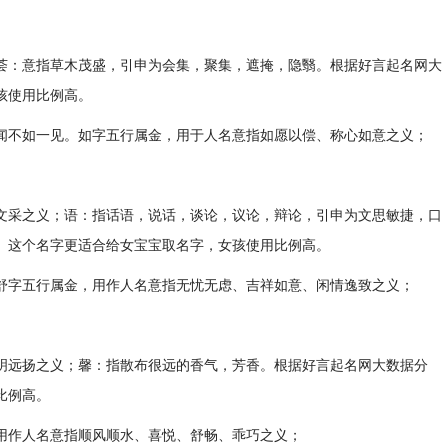
荟：意指草木茂盛，引申为会集，聚集，遮掩，隐翳。根据好言起名网大
孩使用比例高。
闻不如一见。如字五行属金，用于人名意指如愿以偿、称心如意之义；
文采之义；语：指话语，说话，谈论，议论，辩论，引申为文思敏捷，口
】这个名字更适合给女宝宝取名字，女孩使用比例高。
舒字五行属金，用作人名意指无忧无虑、吉祥如意、闲情逸致之义；
明远扬之义；馨：指散布很远的香气，芳香。根据好言起名网大数据分
比例高。
用作人名意指顺风顺水、喜悦、舒畅、乖巧之义；