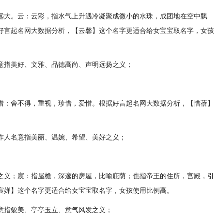
远大。云：云彩，指水气上升遇冷凝聚成微小的水珠，成团地在空中飘
好言起名网大数据分析，【云馨】这个名字更适合给女宝宝取名字，女孩
意指美好、文雅、品德高尚、声明远扬之义；
惜：舍不得，重视，珍惜，爱惜。根据好言起名网大数据分析，【惜蓓】
作人名意指美丽、温婉、希望、美好之义；
之义；宸：指屋檐，深邃的房屋，比喻庇荫；也指帝王的住所，宫殿，引
宸婵】这个名字更适合给女宝宝取名字，女孩使用比例高。
意指貌美、亭亭玉立、意气风发之义；