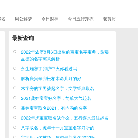
起名
周公解梦
今日财神
今日五行穿衣
老黄历
最新查询
2022年农历8月6日出生的宝宝名字宝典，彰显

品德的名字寓意解析
永生难忘丁卯炉中火你看过吗

解析庚寅辛卯松柏木命几月的好

木字旁的字男孩起名字，文学经典取名

2021龚姓宝宝好名字，简单大气起名

龚姓宝宝取名2021，有内涵的名字

2022年虎宝宝取名缺什么，五行喜水最佳起名

八字取名，虎年十一月宝宝名字好听的

宝宝起小名技巧，属虎最新乳名2022款
