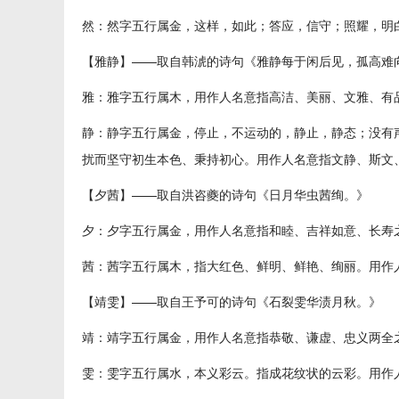
然：然字五行属金，这样，如此；答应，信守；照耀，明
【雅静】——取自韩淲的诗句《雅静每于闲后见，孤高难
雅：雅字五行属木，用作人名意指高洁、美丽、文雅、有
静：静字五行属金，停止，不运动的，静止，静态；没有
扰而坚守初生本色、秉持初心。用作人名意指文静、斯文
【夕茜】——取自洪咨夔的诗句《日月华虫茜绚。》
夕：夕字五行属金，用作人名意指和睦、吉祥如意、长寿
茜：茜字五行属木，指大红色、鲜明、鲜艳、绚丽。用作
【靖雯】——取自王予可的诗句《石裂雯华渍月秋。》
靖：靖字五行属金，用作人名意指恭敬、谦虚、忠义两全
雯：雯字五行属水，本义彩云。指成花纹状的云彩。用作