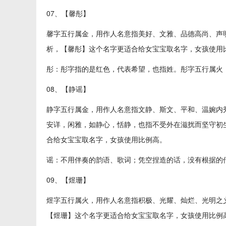
07、【馨彤】
馨字五行属金，用作人名意指美好、文雅、品德高尚、声
析，【馨彤】这个名字更适合给女宝宝取名字，女孩使用
彤：彤字指的是红色，代表希望，也指姓。彤字五行属火
08、【静谣】
静字五行属金，用作人名意指文静、斯文、平和、温婉内
安详，闲雅，如静心，恬静，也指不受外在滋扰而坚守初
合给女宝宝取名字，女孩使用比例高。
谣：不用伴奏的韵语、歌词；凭空捏造的话，没有根据的
09、【煜珊】
煜字五行属火，用作人名意指积极、光耀、灿烂、光明之
【煜珊】这个名字更适合给女宝宝取名字，女孩使用比例