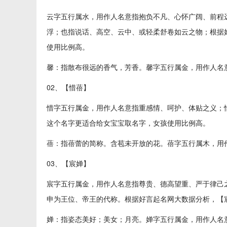
云字五行属水，用作人名意指抱负不凡、心怀广阔、前程
浮；也指说话、高空、云中、或轻柔舒卷如云之物；根据
使用比例高。
馨：指散布很远的香气，芳香。馨字五行属金，用作人名
02、【惜蓓】
惜字五行属金，用作人名意指重感情、呵护、体贴之义；
这个名字更适合给女宝宝取名字，女孩使用比例高。
蓓：指蓓蕾的简称。含苞未开放的花。蓓字五行属木，用
03、【宸婵】
宸字五行属金，用作人名意指尊贵、德高望重、严于律己
申为王位、帝王的代称。根据好言起名网大数据分析，【
婵：指姿态美好；美女；月亮。婵字五行属金，用作人名