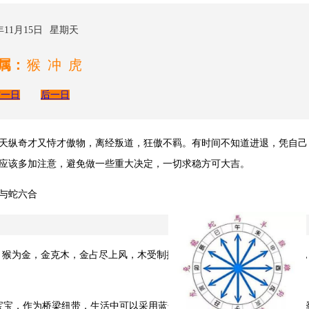
年11月15日
星期天
属：
猴冲虎
前一日
后一日
天纵奇才又恃才傲物，离经叛道，狂傲不羁。有时间不知道进退，凭自己
应该多加注意，避免做一些重大决定，一切求稳方可大吉。
与蛇六合
木，猴为金，金克木，金占尽上风，木受制挨打，只有水可以化掉金的锐气
宝宝，作为桥梁纽带，生活中可以采用蓝色的色彩来融合，风水上可以选