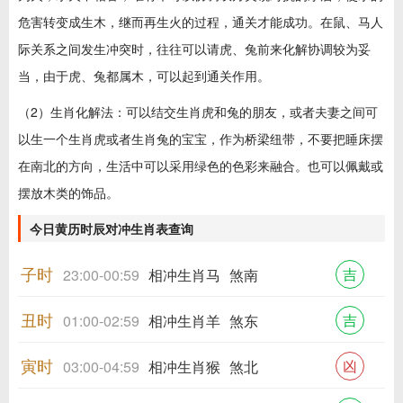
危害转变成生木，继而再生火的过程，通关才能成功。在鼠、马人
际关系之间发生冲突时，往往可以请虎、兔前来化解协调较为妥
当，由于虎、兔都属木，可以起到通关作用。
（2）生肖化解法：可以结交生肖虎和兔的朋友，或者夫妻之间可
以生一个生肖虎或者生肖兔的宝宝，作为桥梁纽带，不要把睡床摆
在南北的方向，生活中可以采用绿色的色彩来融合。也可以佩戴或
摆放木类的饰品。
今日黄历时辰对冲生肖表查询
子时
吉
23:00-00:59
相冲生肖马
煞南
丑时
吉
01:00-02:59
相冲生肖羊
煞东
寅时
凶
03:00-04:59
相冲生肖猴
煞北