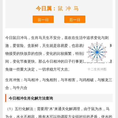
今日属：
鼠冲马
前一日
后一日
今日鼠日冲马，生肖马天生不安分，喜欢在生活中追求变化与刺
激，爱冒险、贪新鲜，天生就是容易爱，也容易放弃的人，对新事
物接受的快放弃的也快，变化的比较频繁，特别是在不如意的时
间，变化节奏更快。那么今日相冲的日子行事更应该多加注意，避
免做一些重大决定，一切求稳方可大吉。
十二生肖冲图
生肖冲煞：与马相冲，与兔相刑，与羊相害，与鸡相破，与猴龙三
合，与牛六合
今日相冲生肖化解方法查询
（1）五行化解法：需要用“木”来通关化解调理，由于鼠为水，马
为火，水火不相容，唯有木可以协调双方尖锐对抗的矛盾，使水的