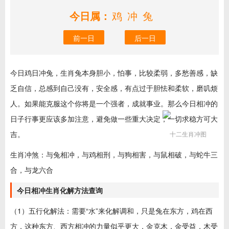
今日属：
鸡冲兔
前一日
后一日
今日鸡日冲兔，生肖兔本身胆小，怕事，比较柔弱，多愁善感，缺
乏自信，总感到自己没有，安全感，有点过于胆怯和柔软，磨叽烦
人。如果能克服这个你将是一个强者，成就事业。那么今日相冲的
日子行事更应该多加注意，避免做一些重大决定，一切求稳方可大
吉。
十二生肖冲图
生肖冲煞：与兔相冲，与鸡相刑，与狗相害，与鼠相破，与蛇牛三
合，与龙六合
今日相冲生肖化解方法查询
（1）五行化解法：需要“水”来化解调和，只是兔在东方，鸡在西
方，这种东方、西方相冲的力量似乎更大，金克木，金受益，木受