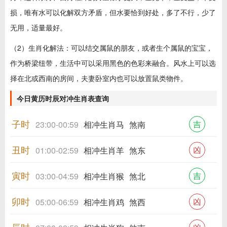
损，唯有水可以化解双方矛盾，但水要恰到好处，多了不行，少了
无用，适量最好。
（2）生肖化解法：可以结交属鼠的朋友，或者生个属鼠的宝宝，
作为桥梁纽带，生活中可以采用黑色的色彩来融合。风水上可以选
择在北或西南的房间，夫妻卧室内也可以放置鼠类物件。
今日黄历时辰对冲生肖表查询
子时
吉
23:00-00:59
相冲生肖马
煞南
丑时
凶
01:00-02:59
相冲生肖羊
煞东
寅时
吉
03:00-04:59
相冲生肖猴
煞北
卯时
凶
05:00-06:59
相冲生肖鸡
煞西