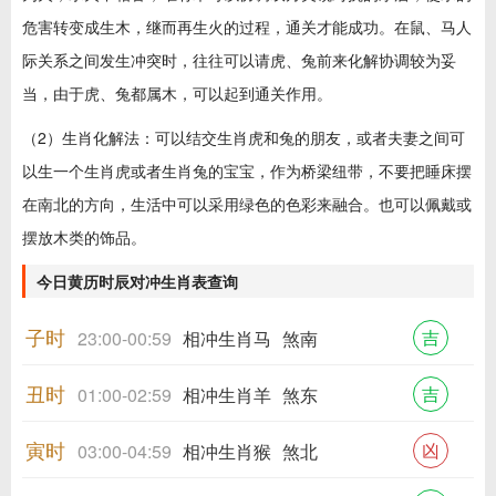
危害转变成生木，继而再生火的过程，通关才能成功。在鼠、马人
际关系之间发生冲突时，往往可以请虎、兔前来化解协调较为妥
当，由于虎、兔都属木，可以起到通关作用。
（2）生肖化解法：可以结交生肖虎和兔的朋友，或者夫妻之间可
以生一个生肖虎或者生肖兔的宝宝，作为桥梁纽带，不要把睡床摆
在南北的方向，生活中可以采用绿色的色彩来融合。也可以佩戴或
摆放木类的饰品。
今日黄历时辰对冲生肖表查询
子时
吉
23:00-00:59
相冲生肖马
煞南
丑时
吉
01:00-02:59
相冲生肖羊
煞东
寅时
凶
03:00-04:59
相冲生肖猴
煞北