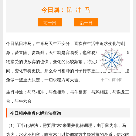
今日属：
鼠冲马
前一日
后一日
今日鼠日冲马，生肖马天生不安分，喜欢在生活中追求变化与刺
激，爱冒险、贪新鲜，天生就是容易爱，也容易放弃的人，对新事
物接受的快放弃的也快，变化的比较频繁，特别是在不如意的时
间，变化节奏更快。那么今日相冲的日子行事更应该多加注意，避
免做一些重大决定，一切求稳方可大吉。
十二生肖冲图
生肖冲煞：与马相冲，与兔相刑，与羊相害，与鸡相破，与猴龙三
合，与牛六合
今日相冲生肖化解方法查询
（1）五行化解法：需要用“木”来通关化解调理，由于鼠为水，马
为火，水火不相容，唯有木可以协调双方尖锐对抗的矛盾，使水的