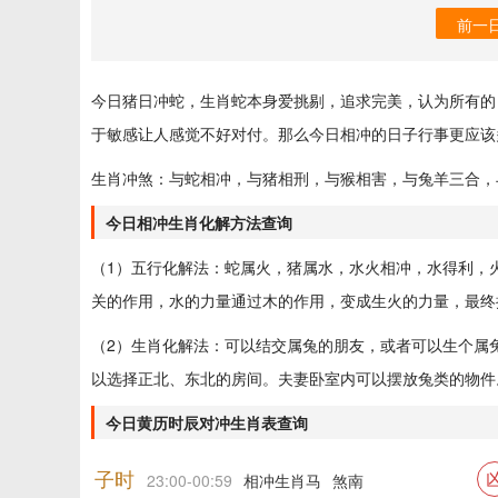
前一
今日猪日冲蛇，生肖蛇本身爱挑剔，追求完美，认为所有的
于敏感让人感觉不好对付。那么今日相冲的日子行事更应该
生肖冲煞：与蛇相冲，与猪相刑，与猴相害，与兔羊三合，
今日相冲生肖化解方法查询
（1）五行化解法：蛇属火，猪属水，水火相冲，水得利，
关的作用，水的力量通过木的作用，变成生火的力量，最终
（2）生肖化解法：可以结交属兔的朋友，或者可以生个属
以选择正北、东北的房间。夫妻卧室内可以摆放兔类的物件
今日黄历时辰对冲生肖表查询
子时
23:00-00:59
相冲生肖马
煞南