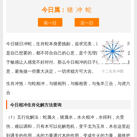
今日属：
猪冲蛇
前一日
后一日
今日猪日冲蛇，生肖蛇本身爱挑剔，追求完美，认为所有的，都不
是自己想要的，都不符合自己的心意，是个无理的完美主义者，过
于敏感让人感觉不好对付。那么今日相冲的日子行事更应该多加注
意，避免做一些重大决定，一切求稳方可大吉。
十二生肖冲图
生肖冲煞：与蛇相冲，与猪相刑，与猴相害，与兔羊三合，与虎六
合
今日相冲生肖化解方法查询
（1）五行化解法：蛇属火，猪属水，水火相冲，水得利，火受
伤，难以调和，只有木可以化解危机，变干戈为玉帛，木在这里起
到通关的作用，水的力量通过木的作用，变成生火的力量，最终把