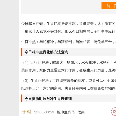
前一
今日猪日冲蛇，生肖蛇本身爱挑剔，追求完美，认为所有的
于敏感让人感觉不好对付。那么今日相冲的日子行事更应该
生肖冲煞：与蛇相冲，与猪相刑，与猴相害，与兔羊三合，
今日相冲生肖化解方法查询
（1）五行化解法：蛇属火，猪属水，水火相冲，水得利，
关的作用，水的力量通过木的作用，变成生火的力量，最终
（2）生肖化解法：可以结交属兔的朋友，或者可以生个属
以选择正北、东北的房间。夫妻卧室内可以摆放兔类的物件
今日黄历时辰对冲生肖表查询
子时
23:00-00:59
相冲生肖马
煞南