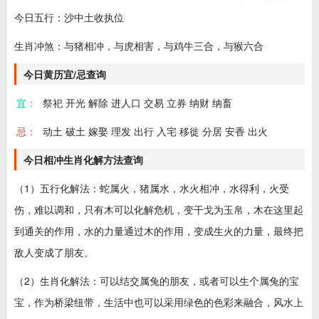
今日五行：沙中土收执位
生肖冲煞：与猪相冲，与虎相害，与鸡牛三合，与猴六合
今日黄历宜/忌查询
宜：
祭祀 开光 解除 进人口 交易 立券 纳财 纳畜
忌：
动土 破土 嫁娶 理发 出行 入宅 移徙 分居 安香 出火
今日相冲生肖化解方法查询
（1）五行化解法：蛇属火，猪属水，水火相冲，水得利，火受
伤，难以调和，只有木可以化解危机，变干戈为玉帛，木在这里起
到通关的作用，水的力量通过木的作用，变成生火的力量，最终把
敌人变成了朋友。
（2）生肖化解法：可以结交属兔的朋友，或者可以生个属兔的宝
宝，作为桥梁纽带，生活中也可以采用绿色的色彩来融合，风水上